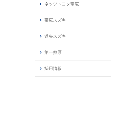
ネッツトヨタ帯広
帯広スズキ
道央スズキ
第一熱原
採用情報