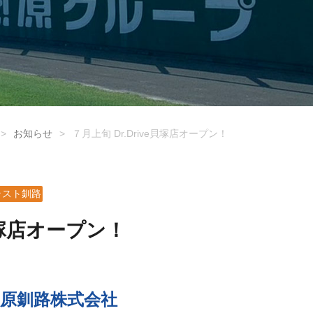
>
お知らせ
>
７月上旬 Dr.Drive貝塚店オープン！
ラスト釧路
e貝塚店オープン！
原釧路株式会社