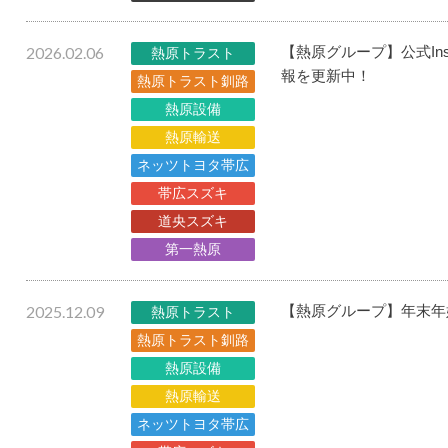
2026.02.06
【熱原グループ】公式In
熱原トラスト
報を更新中！
熱原トラスト釧路
熱原設備
熱原輸送
ネッツトヨタ帯広
帯広スズキ
道央スズキ
第一熱原
2025.12.09
【熱原グループ】年末年
熱原トラスト
熱原トラスト釧路
熱原設備
熱原輸送
ネッツトヨタ帯広