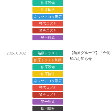
熱原設備
熱原輸送
ネッツトヨタ帯広
帯広スズキ
道央スズキ
第一熱原
2026.03.02
【熱原グループ】「合同企業
熱原トラスト
加のお知らせ
熱原トラスト釧路
熱原設備
熱原輸送
ネッツトヨタ帯広
帯広スズキ
道央スズキ
第一熱原
採用情報