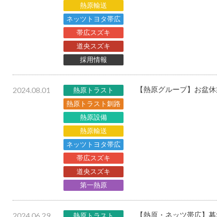
熱原輸送
ネッツトヨタ帯広
帯広スズキ
道央スズキ
採用情報
2024.08.01
【熱原グループ】お盆休
熱原トラスト
熱原トラスト釧路
熱原設備
熱原輸送
ネッツトヨタ帯広
帯広スズキ
道央スズキ
第一熱原
2024.06.29
【熱原・ネッツ帯広】募
熱原トラスト