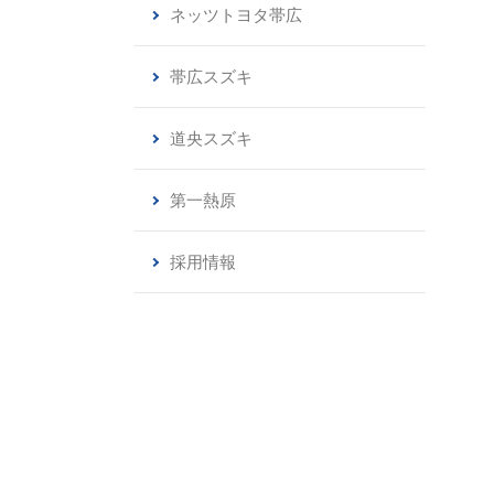
ネッツトヨタ帯広
帯広スズキ
道央スズキ
第一熱原
採用情報