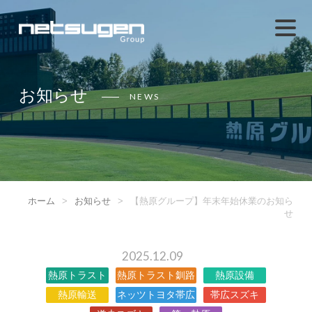
お知らせ
NEWS
ホーム
>
お知らせ
>
【熱原グループ】年末年始休業のお知ら
せ
2025.12.09
熱原トラスト
熱原トラスト釧路
熱原設備
熱原輸送
ネッツトヨタ帯広
帯広スズキ