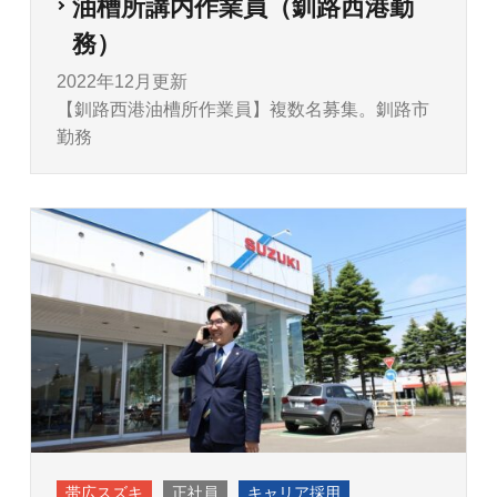
油槽所講内作業員（釧路西港勤
務）
2022年12月更新
【釧路西港油槽所作業員】複数名募集。釧路市
勤務
帯広スズキ
正社員
キャリア採用