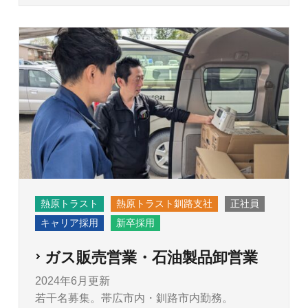
熱原トラスト
熱原トラスト釧路支社
正社員
キャリア採用
新卒採用
ガス販売営業・石油製品卸営業
2024年6月更新
若干名募集。帯広市内・釧路市内勤務。