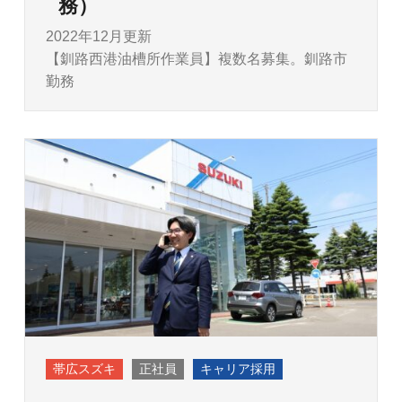
務）
2022年12月更新
【釧路西港油槽所作業員】複数名募集。釧路市
勤務
帯広スズキ
正社員
キャリア採用