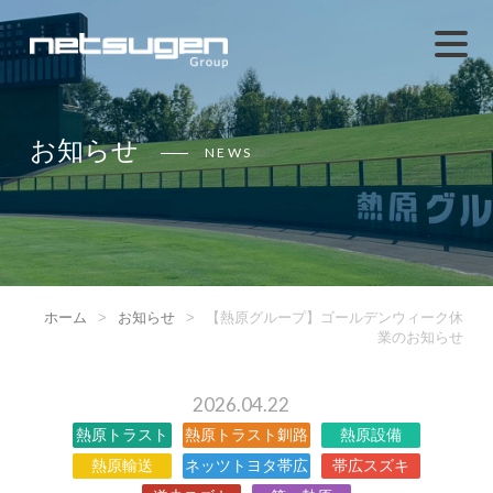
お知らせ
NEWS
ホーム
>
お知らせ
>
【熱原グループ】ゴールデンウィーク休
業のお知らせ
2026.04.22
熱原トラスト
熱原トラスト釧路
熱原設備
熱原輸送
ネッツトヨタ帯広
帯広スズキ