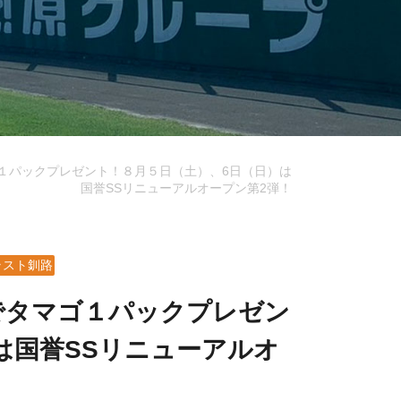
１パックプレゼント！８月５日（土）、6日（日）は
国誉SSリニューアルオープン第2弾！
ラスト釧路
でタマゴ１パックプレゼン
は国誉SSリニューアルオ