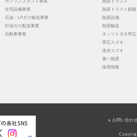
ガソリンスタンド事業
熱原トラスト
住宅設備事業
熱原トラスト釧路
石油・LPガス輸送事業
熱原設備
灯油ガス配送事業
熱原輸送
自動車事業
ネッツトヨタ帯広
帯広スズキ
道央スズキ
第一熱原
採用情報
お問い合わ
Copyrig