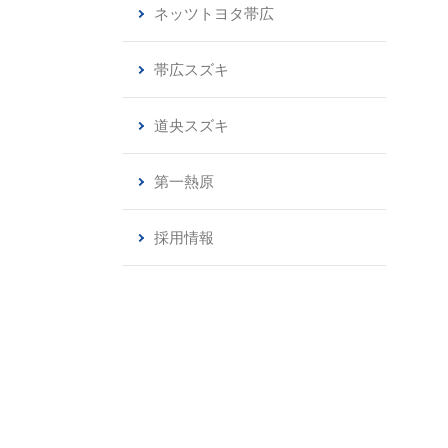
ネッツトヨタ帯広
帯広スズキ
道央スズキ
第一熱原
採用情報