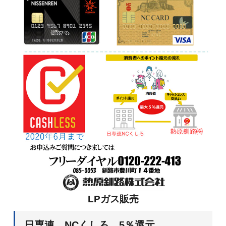
LPガス販売
日専連 NCくしろ 5％還元