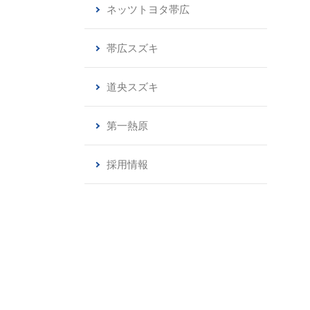
ネッツトヨタ帯広
帯広スズキ
道央スズキ
第一熱原
採用情報