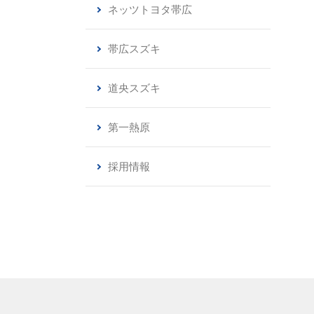
ネッツトヨタ帯広
帯広スズキ
道央スズキ
第一熱原
採用情報