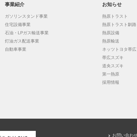
事業紹介
お知らせ
ガソリンスタンド事業
熱原トラスト
住宅設備事業
熱原トラスト釧路
石油・LPガス輸送事業
熱原設備
灯油ガス配送事業
熱原輸送
自動車事業
ネッツトヨタ帯広
帯広スズキ
道央スズキ
第一熱原
採用情報
お問い合わ