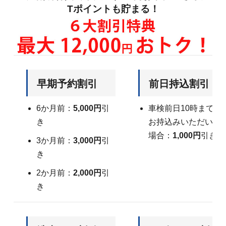
Tポイントも貯まる！
早期予約割引
前日持込割引
6か月前：
5,000円
引
車検前日10時まで
き
お持込みいただいた
場合：
1,000円
引き
3か月前：
3,000円
引
き
2か月前：
2,000円
引
き