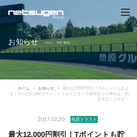
お知らせ
NEWS
ホーム
>
お知らせ
>
最大12,000円割引！Tポイントも貯ま
る！さらに給油割引チケットももらえる！十勝帯広での車検は、熱
原帯広にお任せ！
2017.02.20
熱原トラスト
最大12,000円割引！Tポイントも貯