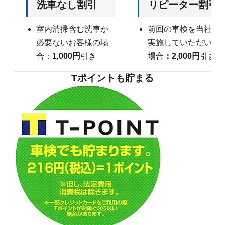
洗車なし割引
リピーター割引
室内清掃含む洗車が
前回の車検を当社で
必要ないお客様の場
実施していただいた
合：
1,000円
引き
場合
：2,000円
引き
Tポイントも貯まる